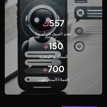
557
ك
حجم السوق في أوروبا
+
150
المشاريع المنجزة
+
700
العملاء المنخرطون