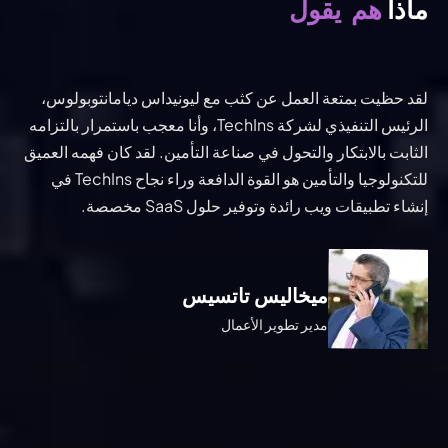
يقول
هم
ماذا 
لقد حظيت بمتعة العمل عن كثب مع ليونيداس ديامانتوبولوس،
الرئيس التنفيذي لشركة TechIns، وأنا معجب باستمرار بالتزامه
الثابت بالابتكار والتحول في صناعة التأمين. لقد كان فهمه العميق
للتكنولوجيا والتأمين هو القوة الدافعة وراء نجاح TechIns في
إنشاء تطبيقات ويب رائدة وتوفير حلول SaaS مخصصة.
ميخاليس تاتسيس
كونستانتينوس ميليسورجوس
مدير تطوير الأعمال
يانيس تسافداريديس