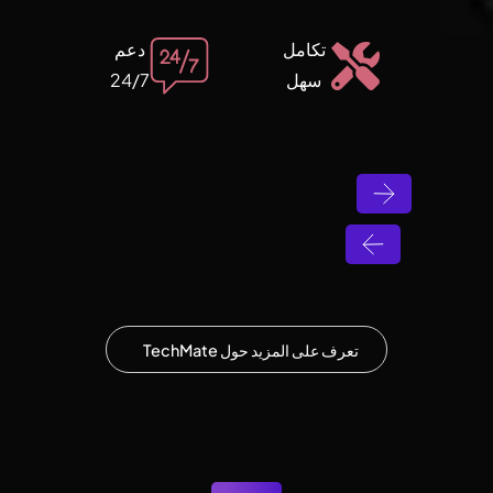
تكامل
دعم
سهل
24/7
تعرف على المزيد حول TechMate