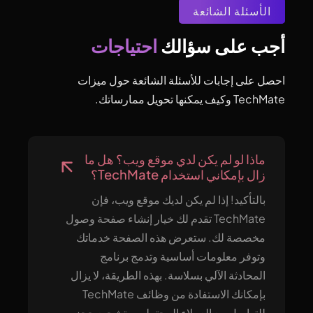
الأسئلة الشائعة
احتياجات
أجب على سؤالك 
احصل على إجابات للأسئلة الشائعة حول ميزات
TechMate وكيف يمكنها تحويل ممارساتك.
ماذا لو لم يكن لدي موقع ويب؟ هل ما
زال بإمكاني استخدام TechMate؟
بالتأكيد! إذا لم يكن لديك موقع ويب، فإن
TechMate تقدم لك خيار إنشاء صفحة وصول
مخصصة لك. ستعرض هذه الصفحة خدماتك
وتوفر معلومات أساسية وتدمج برنامج
المحادثة الآلي بسلاسة. بهذه الطريقة، لا يزال
بإمكانك الاستفادة من وظائف TechMate
للتواصل مع العملاء المحتملين وتشجيع حجز