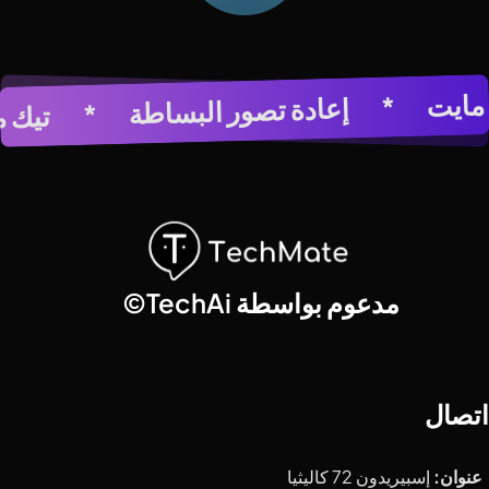
مولد الصور بالذكاء
*
إعادة تصور البساطة
*
بالذكاء الاصطناعي
*
تيك مايت
مدعوم بواسطة TechAi©
اتصال
عنوان:
إسبيريدون 72 كاليثيا