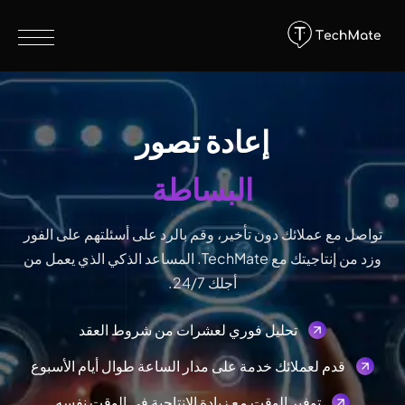
إعادة تصور
البساطة
تواصل مع عملائك دون تأخير، وقم بالرد على أسئلتهم على الفور
وزد من إنتاجيتك مع TechMate. المساعد الذكي الذي يعمل من
أجلك 24/7.
تحليل فوري لعشرات من شروط العقد
قدم لعملائك خدمة على مدار الساعة طوال أيام الأسبوع
توفير الوقت مع زيادة الإنتاجية في الوقت نفسه