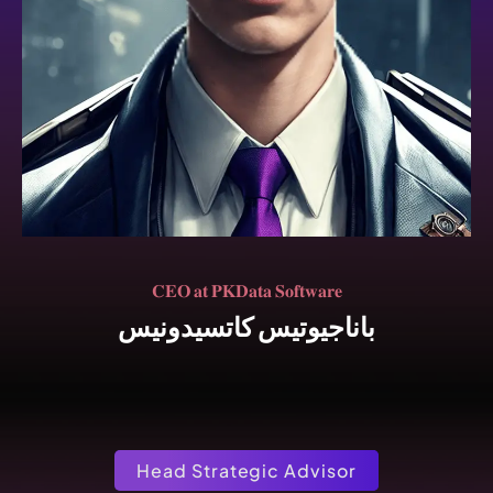
𝐂𝐄𝐎 𝐚𝐭 𝐏𝐊𝐃𝐚𝐭𝐚 𝐒𝐨𝐟𝐭𝐰𝐚𝐫𝐞
باناجيوتيس كاتسيدونيس
Head Strategic Advisor