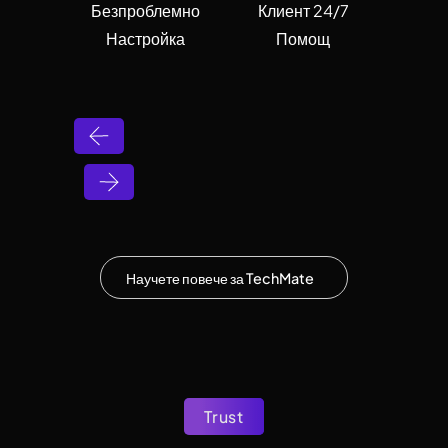
Безпроблемно
Клиент 24/7
Изче
Настройка
Помощ
Инфор
Научете повече за TechMate
Trust