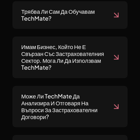
Трябва Ли Сам Да Обучавам
TechMate?
Имам Бизнес, Който Не Е
Свързан Със Застрахователния
Сектор. Мога Ли Да Използвам
TechMate?
Може Ли TechMate Да
Анализира И Отговаря На
Въпроси За Застрахователни
Договори?