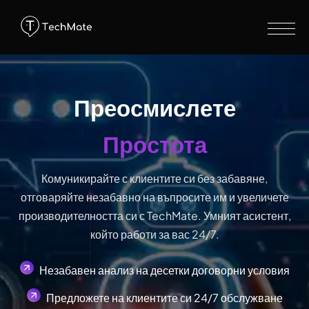
Преосмислете
Простота
Комуникирайте с клиентите си без забавяне,
отговаряйте незабавно на въпросите им и увеличете
производителността си с TechMate. Умният асистент,
който работи за вас 24/7.
Незабавен анализ на десетки договорни условия
Предложете на клиентите си 24/7 обслужване