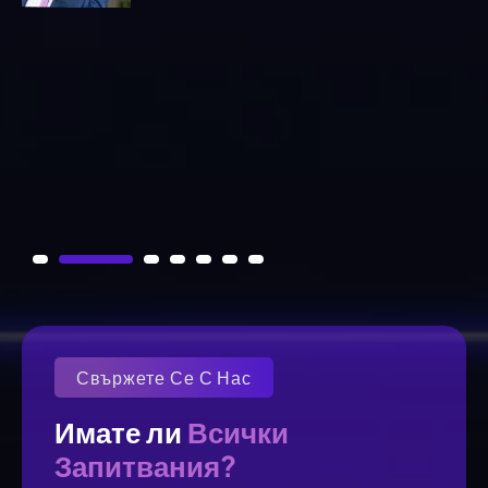
Янис Цавдаридис
Свържете Се С Нас
Всички
Имате ли 
Запитвания?