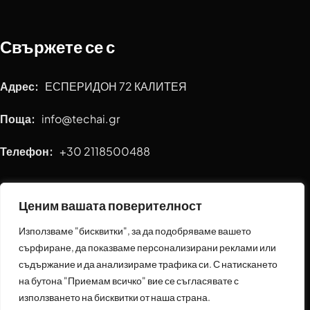
Свържете се с
Адрес:
ЕСПЕРИДОН 72 КАЛИТЕЯ
Поща:
info@techai.gr
Телефон:
+30 2118500488
Бързи връзки
Ценим вашата поверителност
Използваме "бисквитки", за да подобряваме вашето
Както е видяно на
сърфиране, да показваме персонализирани реклами или
съдържание и да анализираме трафика си. С натискането
Политика за поверителност
на бутона "Приемам всичко" вие се съгласявате с
използването на бисквитки от наша страна.