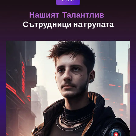
Талантлив
Нашият
Сътрудници на групата
HEAD OF CRM & AUTOMATIONS
Димотенис Цимос