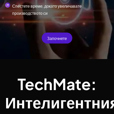
Спестете време, докато увеличавате
производството си
Започнете
TechMate:
Интелигентни