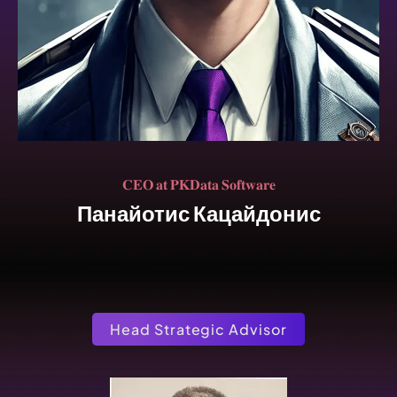
𝐂𝐄𝐎 𝐚𝐭 𝐏𝐊𝐃𝐚𝐭𝐚 𝐒𝐨𝐟𝐭𝐰𝐚𝐫𝐞
Панайотис Кацайдонис
Head Strategic Advisor