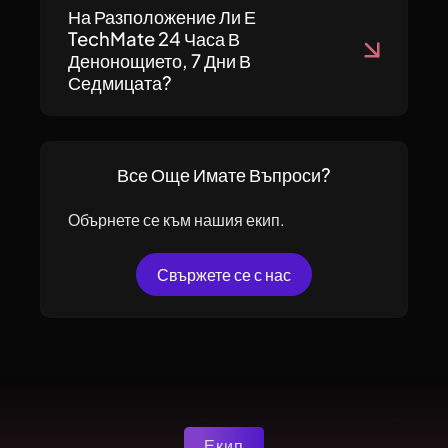
На Разположение Ли Е
TechMate 24 Часа В
Денонощието, 7 Дни В
Седмицата?
Все Още Имате Въпроси?
Обърнете се към нашия екип.
Свържете се с нас
Екип