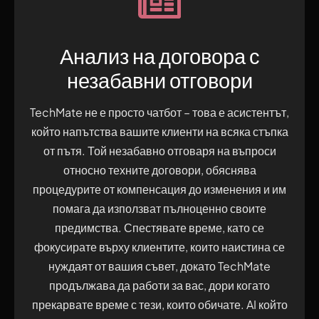
Анализ на договора с
незабавни отговори
TechMate не е просто чатбот – това е асистентът,
който напътства вашите клиенти на всяка стъпка
от пътя. Той незабавно отговаря на въпроси
относно техните договори, обяснява
процедурите от компенсация до изменения и им
помага да използват пълноценно своите
предимства. Спестявате време, като се
фокусирате върху клиентите, които наистина се
нуждаят от вашия съвет, докато TechMate
продължава да работи за вас, дори когато
прекарвате време с тези, които обичате. AI ​​който