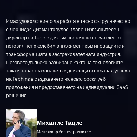
Имах удоволствието да работя в тясно сътрудничество
с Леонидас Диамантопулос, главен изпълнителен
директор на TechIns, и съм постоянно впечатлен от
неговия непоколебим ангажимент към иновациите и
трансформацията в застрахователната индустрия.
Неговото дълбоко разбиране както на технологиите,
така и на застраховането е движещата сила зад успеха
на TechIns в създаването на новаторски уеб
приложения и предоставянето на индивидуални SaaS
решения.
Константинос Мелису
Михалис Тацис
Мениджър бизнес развитие