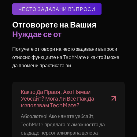
ЧЕСТО ЗАДАВАНИ ВЪПРОСИ
Отговорете на Вашия 
Нуждае се от
Получете отговори на често задавани въпроси
относно функциите на TechMate и как той може
да промени практиката ви.
Какво Да Правя, Ако Нямам
Уебсайт? Мога Ли Все Пак Да
Използвам TechMate?
Абсолютно! Ако нямате уебсайт,
TechMate предлага възможността да
създаде персонализирана целева