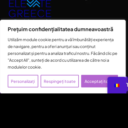
Prețuim confidențialitatea dumneavoastră
Utilizăm module cookie pentru a vă îmbunătăți experiența
de navigare, pentru a oferi anunțuri sau conținut
personalizat și pentru a analiza traficul nostru. Făcând clic pe
"Accept All", sunteți de acord cu utilizarea de către noi a
modulelor cookie.
Reimaginați Si
Personalizați
Respingeți toate
Acceptați toate
*
Generator De Imagini AI
*
inați Simplitatea
*
Gen